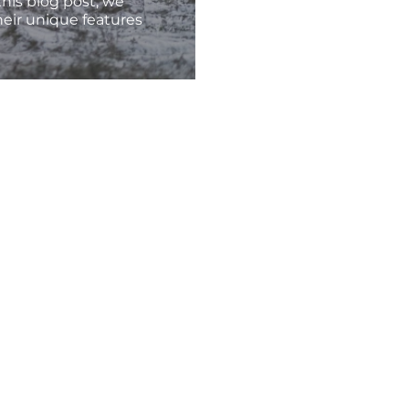
 this blog post, we
heir unique features