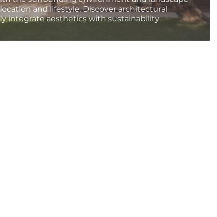
 location and lifestyle. Discover architectural
y integrate aesthetics with sustainability