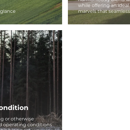
while offering an ideal
t glance
marvels that seamlessl
ondition
ng or otherwise
d operating conditions