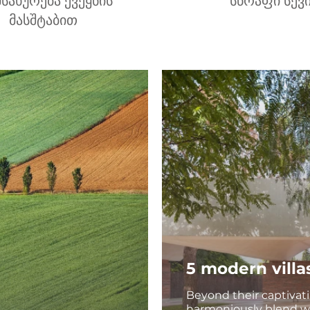
სახურება ქვეყნის
სწრაფი სევ
მასშტაბით
5 modern villa
Beyond their captivati
harmoniously blend w