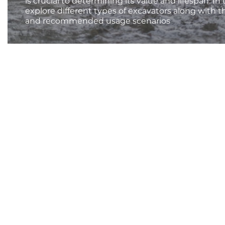
is crucial to determining its value and lifespan. In
explore different types of excavators along with t
and recommended usage scenarios